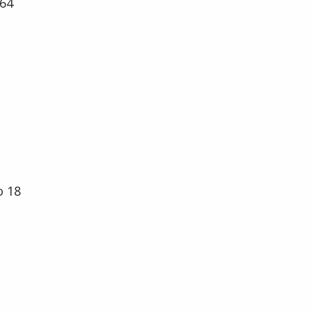
64
о 18