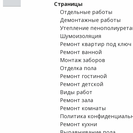
ОТЗЫВЫ НАШИХ КЛИЕНТОВ
УКЛАДКА ПАРКЕТА
ПОКЛЕЙКА ОБОЕВ
Страницы
Отдельные работы
ПОКРАСКА СТЕН
Демонтажные работы
Утепление пенополиурет
Шумоизоляция
Ремонт квартир под ключ
Ремонт ванной
Монтаж заборов
Отделка пола
Ремонт гостиной
Ремонт детской
Виды работ
Ремонт зала
Ремонт комнаты
Политика конфиденциаль
Ремонт кухни
Выравнивание пола