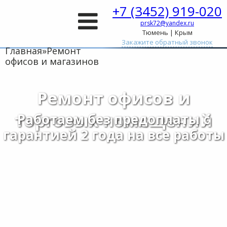
+7 (3452) 919-020
prsk72@yandex.ru
Тюмень | Крым
Закажите обратный звонок
Главная
»
Ремонт
офисов и магазинов
Ремонт офисов и
торговых помещений
Работаем без предоплаты с
гарантией 2 года на все работы