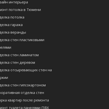
зайн интерьера
монт потолка в Тюмени
делка потолка
делка гаража
делка веранды
делка стен пластиковыми
нелями
делка стен ламинатом
делка стен деревом
делка отсыревающих стен на
джии
делка стен гипсокартоном
коративная отделка стен
орка квартир после ремонта
монт туалета панелями ПВХ