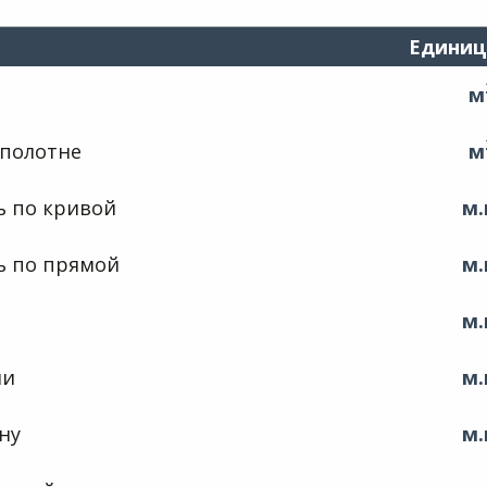
Единиц
м
 полотне
м
ь по кривой
м.
ь по прямой
м.
м.
ии
м.
ну
м.