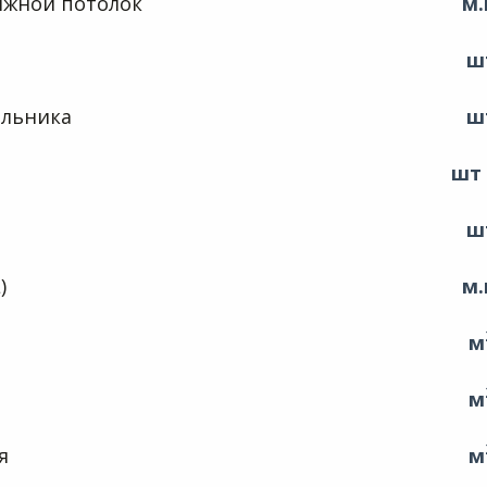
яжной потолок
м.
ш
ильника
ш
шт
ш
)
м.
м
м
я
м