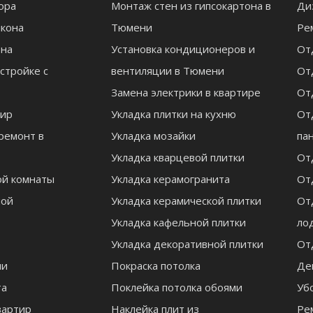
ора
Монтаж стен из гипсокартона в
Ди
лкона
Тюмени
Ре
она
Установка кондиционеров и
От
стройке с
вентиляции в Тюмени
От
Замена электрики в квартире
От
тир
Укладка плитки на кухню
От
 ремонт в
Укладка мозайки
па
Укладка кварцевой плитки
От
ой комнаты
Укладка керамогранита
От
ной
Укладка керамической плитки
От
Укладка кафельной плитки
ло
Укладка декоративной плитки
От
ни
Покраска потолка
Де
та
Поклейка потолка обоями
Уб
вартир
Наклейка плит из
Ре