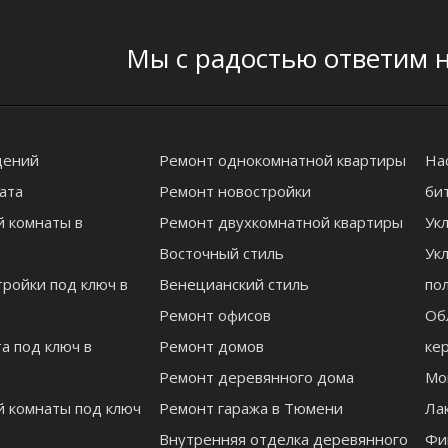
Мы с радостью ответим н
щений
Ремонт однокомнатной квартиры
На
ата
Ремонт новостройки
би
й комнаты в
Ремонт двухкомнатной квартиры
Ук
Восточный стиль
Ук
ройки под ключ в
Венецианский стиль
по
Ремонт офисов
Об
а под ключ в
Ремонт домов
ке
Ремонт деревянного дома
Мо
й комнаты под ключ
Ремонт гаража в Тюмени
Ла
Внутренняя отделка деревянного
Фи