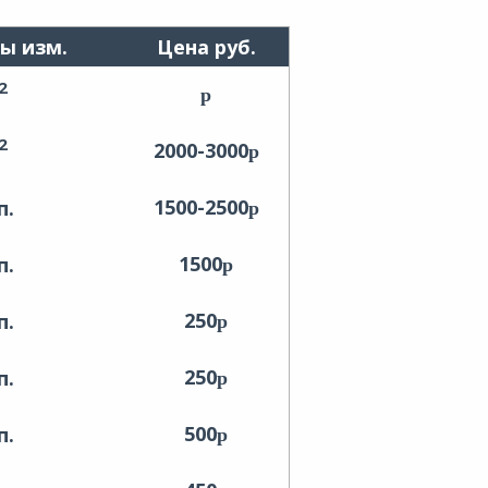
ы изм.
Цена руб.
2
2
2000-3000
1500-2500
п.
1500
п.
250
п.
250
п.
500
п.