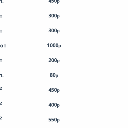
450
п.
300
т
300
т
1000
 от
200
т
80
п.
2
450
2
400
2
550