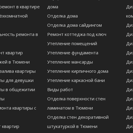
 ремонт в квартире
дома
Ди
ёхкомнатной
Отделка дома
ко
Отделка дома сайдингом
Ди
ьность ремонта в
Ремонт коттеджа под ключ
Ди
Утепление помещений
Ди
нт квартир
Утепление фундамента
Ди
жей в Тюмени
Утепление мансарды
Ди
залива квартиры
Утепление кирпичного дома
Ди
ты для девушки
Утепление каркасной бани
Ди
ты в общежитии
Виды работ
Ди
ты
Отделка поверхности стен
Ди
онта квартиры с
ламинатом в Тюмени
Ди
Отделка стен декоративной
Ди
 квартир
штукатуркой в Тюмени
Ди